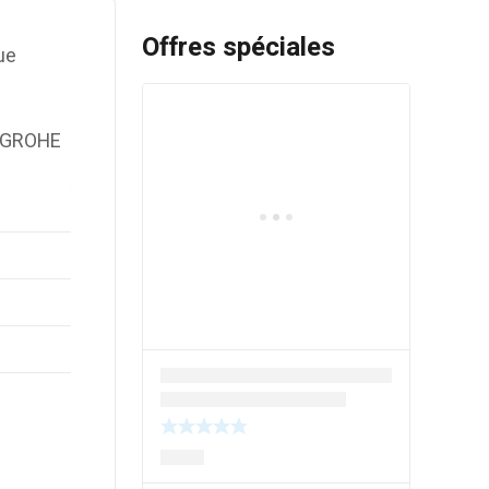
Offres spéciales
ue
s GROHE