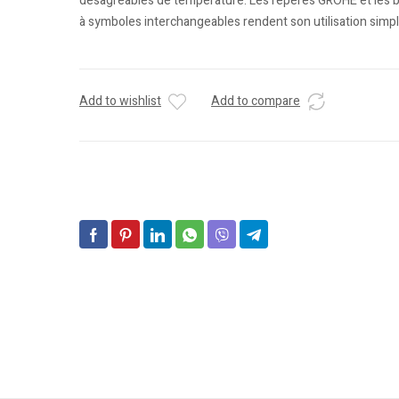
désagréables de température. Les repères GROHE et les 
à symboles interchangeables rendent son utilisation simple
Add to wishlist
Add to compare