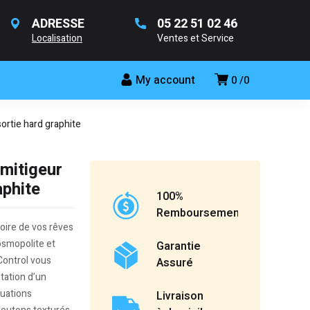
ADRESSE
05 22 51 02 46
Localisation
Ventes et Service
My account
0
0
rtie hard graphite
mitigeur
aphite
100%
Remboursement
oire de vos rêves
osmopolite et
Garantie
Control vous
Assuré
otation d’un
tuations
Livraison