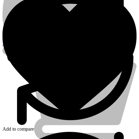
12V
72
Ah
650A
Batterie
Voiture
Account
Add to compare