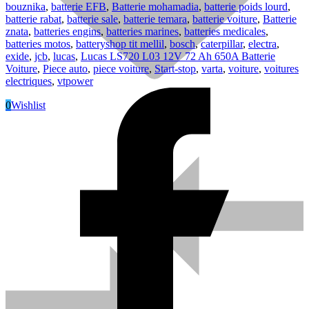
bouznika
,
batterie EFB
,
Batterie mohamadia
,
batterie poids lourd
,
batterie rabat
,
batterie sale
,
batterie temara
,
batterie voiture
,
Batterie
znata
,
batteries engins
,
batteries marines
,
batteries medicales
,
batteries motos
,
batteryshop tit mellil
,
bosch
,
caterpillar
,
electra
,
exide
,
jcb
,
lucas
,
Lucas LS720 L03 12V 72 Ah 650A Batterie
Voiture
,
Piece auto
,
piece voiture
,
Start-stop
,
varta
,
voiture
,
voitures
electriques
,
vtpower
0
Wishlist