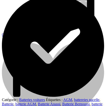
0
0
Cart
Catégorie :
Batteries voitures
Étiquettes :
AGM
,
battereies nacelle
,
Batterie
,
batterie AGM
,
Batterie Anassi
,
Batterie Bernoussi
,
batterie