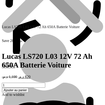
Lucas LS720 L03 12V 72 Ah 650A Batterie Voiture
Save 280 د.م.
Lucas LS720 L03 12V 72 Ah
650A Batterie Voiture
Contactez nous
Le
Le
د.م.
1,100
د.م.
820
prix
prix
quantité
initial
actuel
de
était :
est :
Ajouter au panier
Lucas
820 د.م..
1,100 د.م..
Add to wishlist
LS720
L03