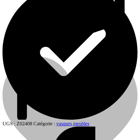
0
0
Cart
UGS :
Z02408
Catégorie :
vasques meubles