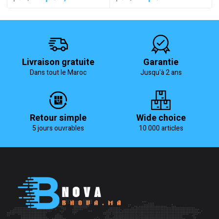
prix
prix
prix
prix
initial
actuel
initial
actuel
était :
est :
était :
est :
780 د.م..
1,040 د.م..
1,650 د.م..
1,950 د.م..
Livraison gratuite
Garantie
Dans tout le Maroc
Jusqu'à 2 ans
Retour simple
Wide choice
5 jours ouvrables
10 000 articles