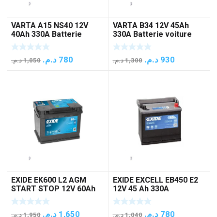
VARTA A15 NS40 12V
VARTA B34 12V 45Ah
40Ah 330A Batterie
330A Batterie voiture
voiture
Le
Le
Le
Le
د.م.
780
د.م.
930
د.م.
1,050
د.م.
1,300
prix
prix
prix
prix
initial
actuel
initial
actuel
était :
est :
était :
est :
930 د.م..
1,300 د.م..
780 د.م..
1,050 د.م..
EXIDE EK600 L2 AGM
EXIDE EXCELL EB450 E2
START STOP 12V 60Ah
12V 45 Ah 330A
680A Batterie voiture
BATTERIE VOITURE
Le
Le
Le
Le
د.م.
1,650
د.م.
780
د.م.
1,950
د.م.
1,040