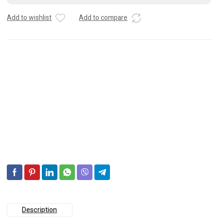
6v-
7.0Ah
Add to wishlist
Add to compare
Description