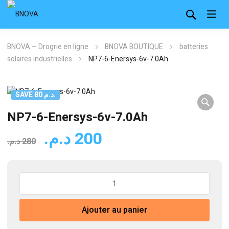
BNOVA – Drogrie en ligne
BNOVA BOUTIQUE
batteries
solaires industrielles
NP7-6-Enersys-6v-7.0Ah
SAVE 80 د.م.
NP7-6-Enersys-6v-7.0Ah
Le
Le
د.م.
200
د.م.
280
prix
prix
initial
actuel
quantité
était :
est :
de
200 د.م..
280 د.م..
NP7-
Ajouter au panier
6-
Enersys-