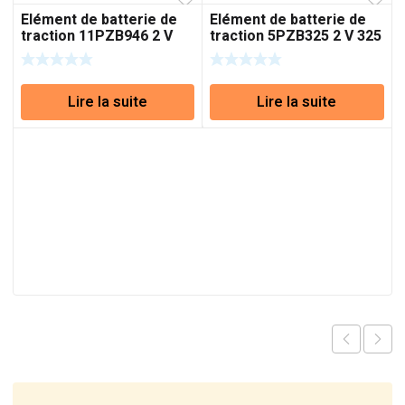
Elément de batterie de
Elément de batterie de
traction 11PZB946 2 V
traction 5PZB325 2 V 325
946 Ah (C5)
Ah (C5)
Lire la suite
Lire la suite