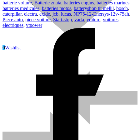
batterie voiture
,
Batterie znata
,
batteries engins
,
batteries marines
,
batteries medicales
,
batteries motos
,
batteryshop tit mellil
,
bosch
,
caterpillar
,
electra
,
exide
,
jcb
,
lucas
,
NP75-12-Enersys-12v-75ah
,
Piece auto
,
piece voiture
,
Start-stop
,
varta
,
voiture
,
voitures
electriques
,
vtpower
0
Wishlist