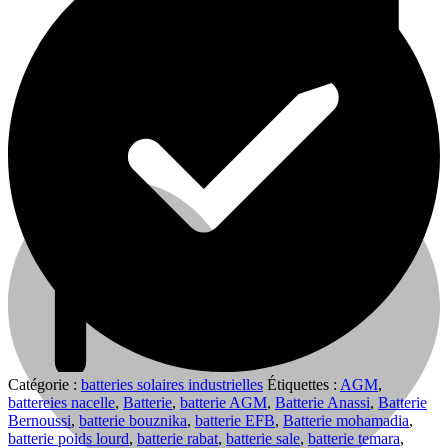
0
0
Cart
Catégorie :
batteries solaires industrielles
Étiquettes :
AGM
,
battereies nacelle
,
Batterie
,
batterie AGM
,
Batterie Anassi
,
Batterie
Bernoussi
,
batterie bouznika
,
batterie EFB
,
Batterie mohamadia
,
batterie poids lourd
,
batterie rabat
,
batterie sale
,
batterie temara
,