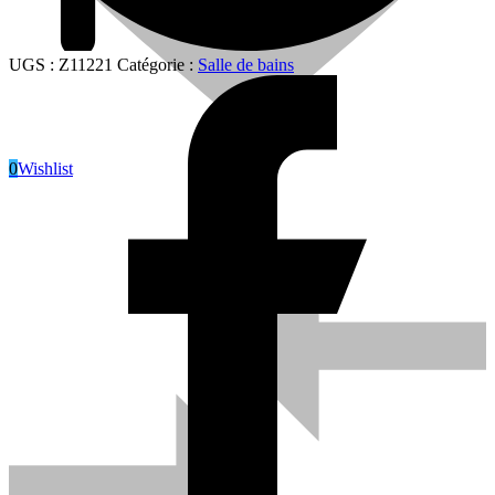
UGS :
Z11221
Catégorie :
Salle de bains
0
Wishlist