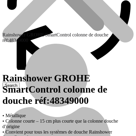
Rainshower GROHE SmartControl colonne de douche
réf:48349000
Rainshower GROHE
SmartControl colonne de
Contactez nous
douche réf:48349000
• Métallique
• Colonne courte – 15 cm plus courte que la colonne douche
d’origine
• Convient pour tous les systèmes de douche Rainshower