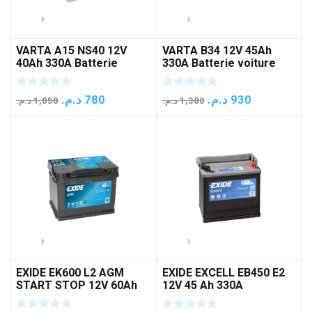
VARTA A15 NS40 12V
VARTA B34 12V 45Ah
40Ah 330A Batterie
330A Batterie voiture
voiture
Le
Le
Le
Le
د.م.
780
د.م.
930
د.م.
1,050
د.م.
1,300
prix
prix
prix
prix
initial
actuel
initial
actuel
était :
est :
était :
est :
930 د.م..
1,300 د.م..
780 د.م..
1,050 د.م..
EXIDE EK600 L2 AGM
EXIDE EXCELL EB450 E2
START STOP 12V 60Ah
12V 45 Ah 330A
680A Batterie voiture
BATTERIE VOITURE