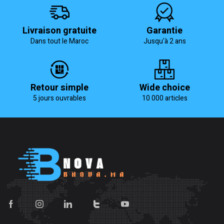
était :
est :
était :
est :
780 د.م..
1,040 د.م..
1,650 د.م..
1,950 د.م..
Livraison gratuite
Garantie
Dans tout le Maroc
Jusqu'à 2 ans
Retour simple
Wide choice
5 jours ouvrables
10 000 articles