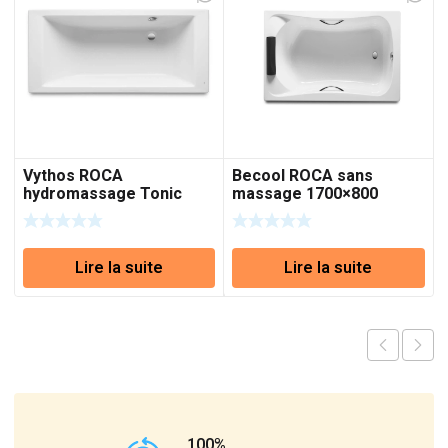
Vythos ROCA
Becool ROCA sans
hydromassage Tonic
massage 1700×800
réf:A248056001
Lire la suite
Lire la suite
100%