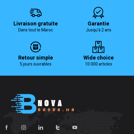
Livraison gratuite
Garantie
Dans tout le Maroc
Jusqu'à 2 ans
Retour simple
Wide choice
5 jours ouvrables
10 000 articles