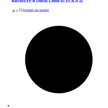
Raccord PP-R coprax Coude 45°FF K70 32
د.م.
15
Ajouter au panier