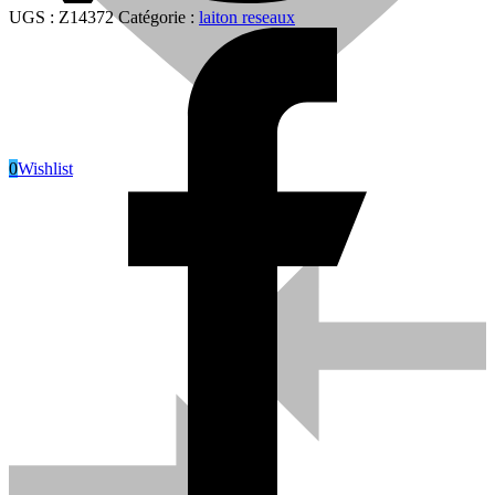
UGS :
Z14372
Catégorie :
laiton reseaux
0
Wishlist