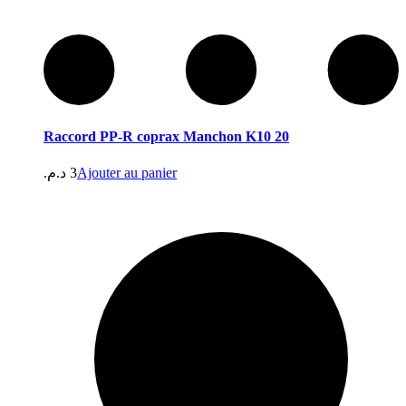
Raccord PP-R coprax Manchon K10 20
د.م.
3
Ajouter au panier