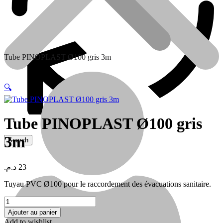
Tube PINOPLAST Ø100 gris 3m
🔍
Tube PINOPLAST Ø100 gris
3m
Contactez nous
د.م.
23
Tuyau PVC Ø100 pour le raccordement des évacuations sanitaire.
quantité
de
Ajouter au panier
Tube
Add to wishlist