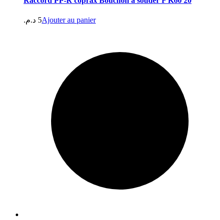
Raccord PP-R coprax Bouchon a souder F K60 20
د.م.
5
Ajouter au panier