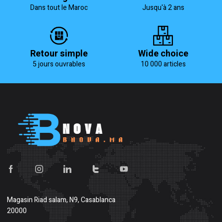
Dans tout le Maroc
Jusqu'à 2 ans
Retour simple
Wide choice
5 jours ouvrables
10 000 articles
Magasin
Riad salam, N9, Casablanca
20000