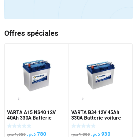
Offres spéciales
VARTA A15 NS40 12V
VARTA B34 12V 45Ah
40Ah 330A Batterie
330A Batterie voiture
voiture
Le
Le
Le
Le
د.م.
780
د.م.
930
د.م.
1,050
د.م.
1,300