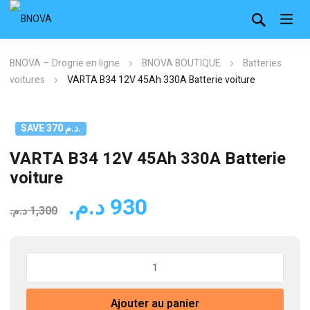
BNOVA – Drogrie en ligne
BNOVA BOUTIQUE
Batteries
voitures
VARTA B34 12V 45Ah 330A Batterie voiture
SAVE 370 د.م.
VARTA B34 12V 45Ah 330A Batterie
voiture
Le
Le
د.م.
930
د.م.
1,300
prix
prix
initial
actuel
quantité
était :
est :
de
930 د.م..
1,300 د.م..
VARTA
Ajouter au panier
B34