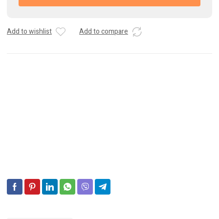
12V
45Ah
330A
Add to wishlist
Add to compare
Batterie
voiture