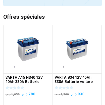
Offres spéciales
VARTA A15 NS40 12V
VARTA B34 12V 45Ah
40Ah 330A Batterie
330A Batterie voiture
voiture
Le
Le
Le
Le
د.م.
780
د.م.
930
د.م.
1,050
د.م.
1,300
prix
prix
prix
prix