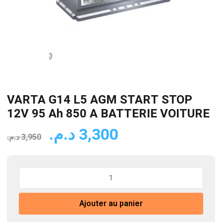
VARTA G14 L5 AGM START STOP
12V 95 Ah 850 A BATTERIE VOITURE
Le
Le
د.م.
3,300
د.م.
3,950
prix
prix
initial
actuel
quantité
était :
est :
de
3,300 د.م..
3,950 د.م..
VARTA
Ajouter au panier
G14
L5