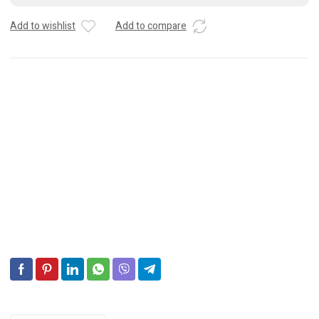
AGM
START
Add to wishlist
Add to compare
STOP
12V
95
Ah
850
A
BATTERIE
VOITURE