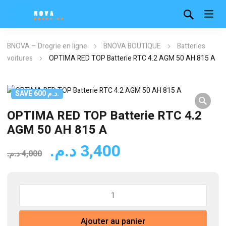
BNOVA – Drogrie en ligne
BNOVA BOUTIQUE
Batteries
voitures
OPTIMA RED TOP Batterie RTC 4.2 AGM 50 AH 815 A
SAVE 600 د.م.
OPTIMA RED TOP Batterie RTC 4.2
AGM 50 AH 815 A
Le
Le
د.م.
3,400
د.م.
4,000
prix
prix
initial
actuel
quantité
était :
est :
de
3,400 د.م..
4,000 د.م..
OPTIMA
Ajouter au panier
RED