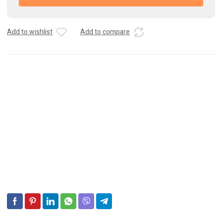
L3
12V
74Ah
Add to wishlist
Add to compare
680A
Batterie
Auto