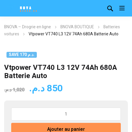
BNOVA – Drogrie en ligne
BNOVA BOUTIQUE
Batteries
voitures
Vtpower VT740 L3 12V 74Ah 680A Batterie Auto
SAVE 170 د.م.
Vtpower VT740 L3 12V 74Ah 680A
Batterie Auto
Le
Le
د.م.
850
د.م.
1,020
prix
prix
initial
actuel
quantité
était :
est :
de
850 د.م..
1,020 د.م..
Vtpower
Ajouter au panier
VT740