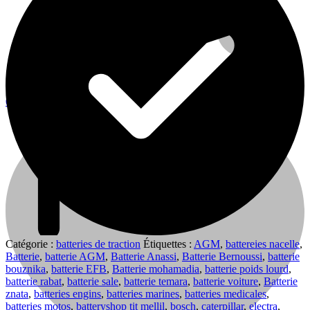
0
0
Cart
Catégorie :
batteries de traction
Étiquettes :
AGM
,
battereies nacelle
,
Batterie
,
batterie AGM
,
Batterie Anassi
,
Batterie Bernoussi
,
batterie
bouznika
,
batterie EFB
,
Batterie mohamadia
,
batterie poids lourd
,
batterie rabat
,
batterie sale
,
batterie temara
,
batterie voiture
,
Batterie
znata
,
batteries engins
,
batteries marines
,
batteries medicales
,
batteries motos
,
batteryshop tit mellil
,
bosch
,
caterpillar
,
electra
,