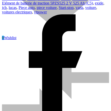
Elément de batterie de traction 5PZS525 2 V 525 Ah (C5)
,
exide
,
jcb
,
lucas
,
Piece auto
,
piece voiture
,
Start-stop
,
varta
,
voiture
,
voitures electriques
,
vtpower
0
Wishlist